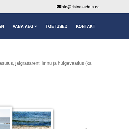
info@ristnasadam.ee
AN
VABA AEG
TOETUSED
KONTAKT
utus, jalgrattarent, linnu ja hülgevaatlus (ka