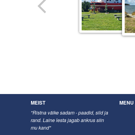
MEIST
MENU
"Ristna väike sadam - paadid, sild ja
rand. Laine lesta jagab ankrus siin
mu kand"