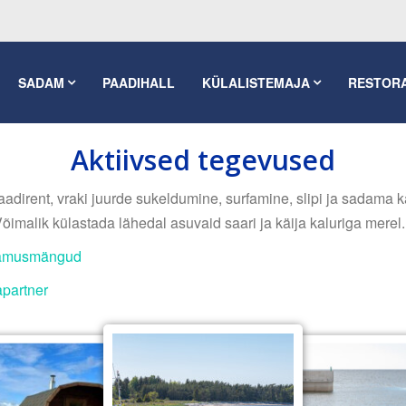
SADAM
PAADIHALL
KÜLALISTEMAJA
RESTOR
Aktiivsed tegevused
dirent, vraki juurde sukeldumine, surfamine, slipi ja sadama kas
imalik külastada lähedal asuvaid saari ja käija kaluriga merel.
amusmängud
partner