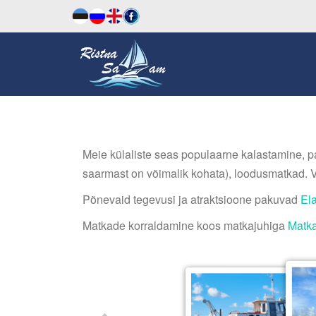
Meie külaliste seas populaarne kalastamine, paa
saarmast on võimalik kohata), loodusmatkad. Võ
Põnevaid tegevusi ja atraktsioone pakuvad
El
Matkade korraldamine koos matkajuhiga
Matka