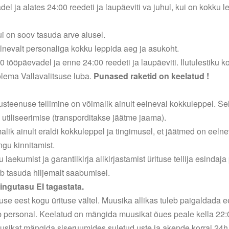
 ja alates 24:00 reedeti ja laupäeviti va juhul, kui on kokku lepi
ui on soov tasuda arve alusel.
eelnevalt personaliga kokku leppida aeg ja asukoht.
tööpäevadel ja enne 24:00 reedeti ja laupäeviti. Ilutulestiku kor
olema Vallavalitsuse luba.
Punased raketid on keelatud !
tusteenuse tellimine on võimalik ainult eelneval kokkuleppel. Se
 utiliseerimise (transporditakse jäätme jaama).
alik ainult eraldi kokkuleppel ja tingimusel, et jäätmed on eelnev
gu kinnitamist.
ekumist ja garantiikirja allkirjastamist ürituse tellija esindaja 
b tasuda hiljemalt saabumisel.
ingutasu EI tagastata.
use eest kogu ürituse vältel. Muusika allikas tuleb paigaldada 
ib personal. Keelatud on mängida muusikat õues peale kella 22:
muusikat mängida siseruumides suletud uste ja akende korral 24