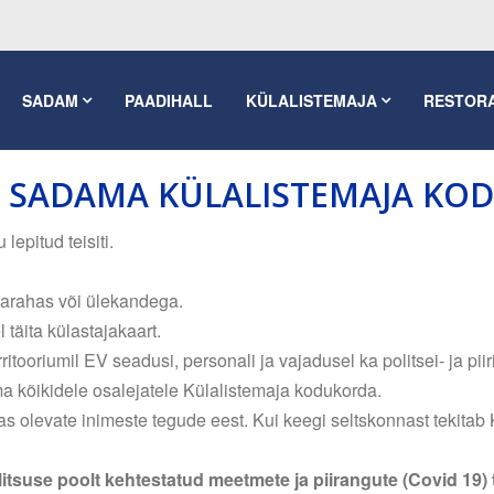
SADAM
PAADIHALL
KÜLALISTEMAJA
RESTOR
A SADAMA KÜLALISTEMAJA KO
lepitud teisiti.
larahas või ülekandega.
 täita külastajakaart.
ritooriumil EV seadusi, personali ja vajadusel ka politsei- ja piir
ama kõikidele osalejatele Külalistemaja kodukorda.
as olevate inimeste tegude eest. Kui keegi seltskonnast tekitab 
alitsuse poolt kehtestatud meetmete ja piirangute (Covid 19) 