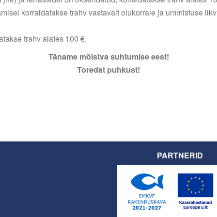
misel korraldatakse trahv vastavalt olukorrale ja ummistuse likv
akse trahv alates 100 €.
Täname mõistva suhtumise eest!
Toredat puhkust!
PARTNERID