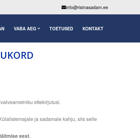
info@ristnasadam.ee
AN
VABA AEG
TOETUSED
KONTAKT
DUKORD
ivalveametniku ettekirjutusi.
Külalistemajale ja sadamale kahju, siis selle
täitmise eest.