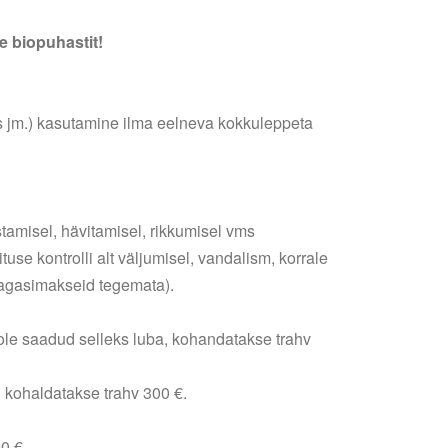
 biopuhastit!
us jm.) kasutamine ilma eelneva kokkuleppeta
stamisel, hävitamisel, rikkumisel vms
use kontrolli alt väljumisel, vandalism, korrale
 tagasimakseid tegemata).
i ole saadud selleks luba, kohandatakse trahv
l kohaldatakse trahv 300 €.
0 €.