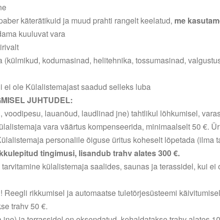
ne
aber käterätikuid ja muud prahti rangelt keelatud,
me kasutame
adama kuuluvat vara
rivalt
ika (külmikud, kodumasinad, helitehnika, tossumasinad, valgust
 ei ole Külalistemajast saadud selleks luba
MISEL JUHTUDEL:
 voodipesu, lauanõud, laudlinad jne) tahtlikul lõhkumisel, vara
Külalistemaja vara väärtus kompenseerida, minimaalselt 50 €. Ürit
ülalistemaja personalile õiguse üritus koheselt lõpetada (ilma
okkulepitud tingimusi, lisandub trahv alates 300 €.
tarvitamine külalistemaja saalides, saunas ja terassidel, kui e
 Reegli rikkumisel ja automaatse tuletõrjesüsteemi käivitumise
se trahv 50 €.
 jne) ja terrassidel on oksendatud, kohaldatakse trahv alates 10