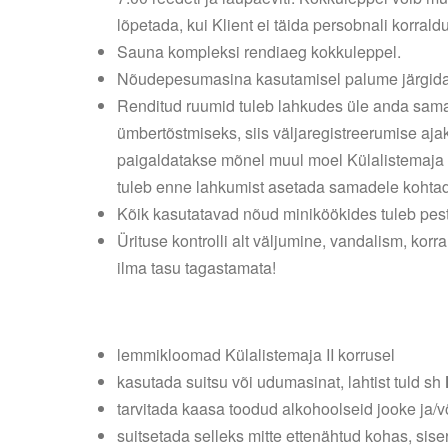
lõpetada, kui Klient ei täida persobnali korraldu
Sauna kompleksi rendiaeg kokkuleppel.
Nõudepesumasina kasutamisel palume järgida k
Renditud ruumid tuleb lahkudes üle anda samavä
ümbertõstmiseks, siis väljaregistreerumise ajak
paigaldatakse mõnel muul moel Külalistemaja 
tuleb enne lahkumist asetada samadele kohtad
Kõik kasutatavad nõud miniköökides tuleb pes
Ürituse kontrolli alt väljumine, vandalism, kor
ilma tasu tagastamata!
lemmikloomad Külalistemaja II korrusel
kasutada suitsu või udumasinat, lahtist tuld sh
tarvitada kaasa toodud alkohoolseid jooke ja/võ
suitsetada selleks mitte ettenähtud kohas, sis