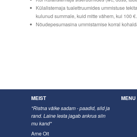
Külalistemaja tualettruumides ummistuse tekita
kulunud summale, kuid mitte vähem, kui 100 €.
Nõudepesumasina ummistamise korral kohaldat
MEIST
MENU
"Ristna väike sadam - paadid, sild ja
rand. Laine lesta jagab ankrus siin
mu kand"
Arne Oit