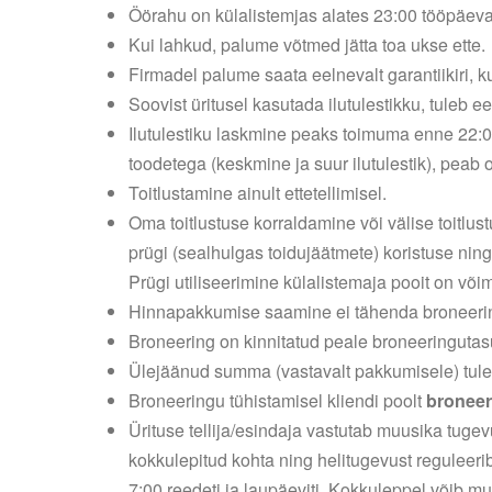
Öörahu on külalistemjas alates 23:00 tööpäevadel
Kui lahkud, palume võtmed jätta toa ukse ette.
Firmadel palume saata eelnevalt garantiikiri, k
Soovist üritusel kasutada ilutulestikku, tuleb 
Ilutulestiku laskmine peaks toimuma enne 22:00 
toodetega (keskmine ja suur ilutulestik), peab 
Toitlustamine ainult ettetellimisel.
Oma toitlustuse korraldamine või välise toitlus
prügi (sealhulgas toidujäätmete) koristuse ning
Prügi utiliseerimine külalistemaja pooit on võim
Hinnapakkumise saamine ei tähenda broneerin
Broneering on kinnitatud peale broneeringutasu la
Ülejäänud summa (vastavalt pakkumisele) tule
Broneeringu tühistamisel kliendi poolt
broneer
Ürituse tellija/esindaja vastutab muusika tugev
kokkulepitud kohta ning helitugevust reguleer
7:00 reedeti ja laupäeviti. Kokkuleppel võib 