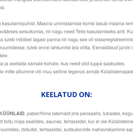
si.
asutamisjuhist. Masina ummistamise korral tasub masina remo
ärses seisukorras, nii nagu need Teile kasutamiseks anti. Kui 
s tuleb mööbel tagasi panna nii nagu see oli sisseregistreerimis
ruumidesse, tuleb enne lahkumist ära võtta. Eemaldatud ja/või
ele.
ta ja asetada samale kohale, kus need olid tuppa saabudes.
rale mitte allumine või muu selline tegevus annab Külalistemajal
KEELATUD ON:
KÜÜNLAID
, paber/hiina laternaid jms peosaalis, tubades, kogu
i toitu maja saalides, saunas, terrassidel, kui ei ole Külalistem
eruumides, rõdudel, terrassidel, suitsukonide mahaviskamine sad