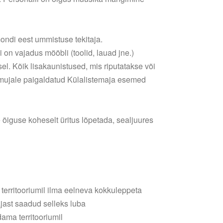
ndi eest ummistuse tekitaja.
on vajadus mööbli (toolid, lauad jne.)
el. Kõik lisakaunistused, mis riputatakse või
 mujale paigaldatud Külalistemaja esemed
e õiguse koheselt üritus lõpetada, sealjuures
 territooriumil ilma eelneva kokkuleppeta
ajast saadud selleks luba
ama territooriumil