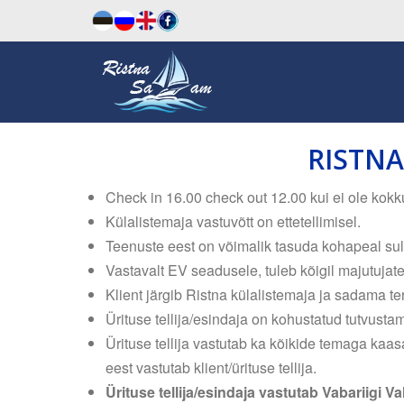
RISTN
Check in 16.00 check out 12.00 kui ei ole kokku 
Külalistemaja vastuvõtt on ettetellimisel.
Teenuste eest on võimalik tasuda kohapeal su
Vastavalt EV seadusele, tuleb kõigil majutujatel
Klient järgib Ristna külalistemaja ja sadama ter
Ürituse tellija/esindaja on kohustatud tutvust
Ürituse tellija vastutab ka kõikide temaga kaas
eest vastutab klient/ürituse tellija.
Ürituse tellija/esindaja vastutab Vabariigi V