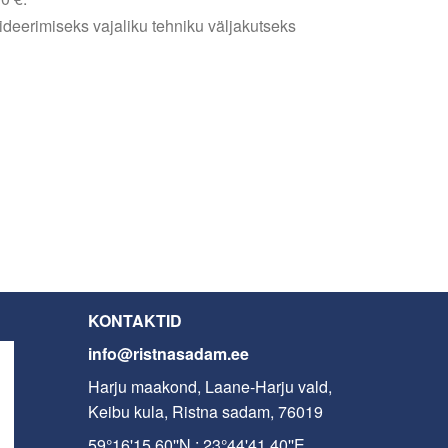
ideerimiseks vajaliku tehniku väljakutseks
KONTAKTID
info@ristnasadam.ee
Harju maakond, Laane-Harju vald,
Keibu kula, Ristna sadam, 76019
59°16'15.60''N ; 23°44'41.40''E