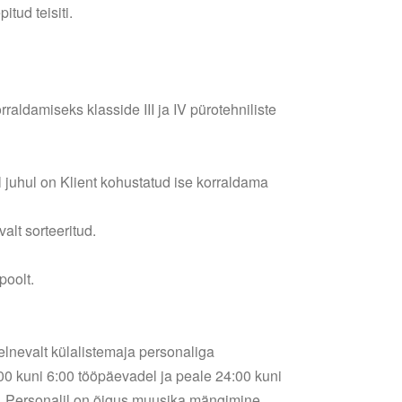
tud teisiti.
raldamiseks klasside III ja IV pürotehniliste
l juhul on Klient kohustatud ise korraldama
alt sorteeritud.
poolt.
eelnevalt külalistemaja personaliga
00 kuni 6:00 tööpäevadel ja peale 24:00 kuni
h. Personalil on õigus muusika mängimine