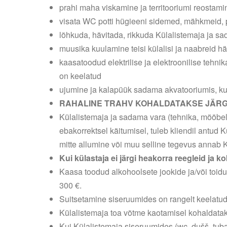
prahi maha viskamine ja territooriumi reostami
visata WC potti hügieeni sidemed, mähkmeid, p
lõhkuda, hävitada, rikkuda Külalistemaja ja s
muusika kuulamine teisi külalisi ja naabreid häi
kaasatoodud elektrilise ja elektroonilise tehn
on keelatud
ujumine ja kalapüük sadama akvatooriumis, kui
RAHALINE TRAHV KOHALDATAKSE JÄRG
Külalistemaja ja sadama vara (tehnika, mööbel,
ebakorrektsel käitumisel, tuleb kliendil antud 
mitte allumine või muu selline tegevus annab K
Kui külastaja ei järgi heakorra reegleid ja k
Kaasa toodud alkohoolsete jookide ja/või toidu 
300 €.
Suitsetamine siseruumides on rangelt keelatud!
Külalistemaja toa võtme kaotamisel kohaldatak
Kui Külalistemaja siseruumides (wc, dušš, tuba